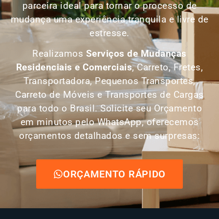
parceira ideal para tornar o processo de
mudança uma experiência tranquila e livre de
estresse.
Realizamos
Serviços de Mudanças
Residenciais e Comerciais
, Carreto, Fretes,
Transportadora, Pequenos Transportes,
Carreto de Móveis e Transportes de Cargas
para todo o Brasil. Solicite seu Orçamento
em minutos pelo WhatsApp, oferecemos
orçamentos detalhados e sem surpresas:
ORÇAMENTO RÁPIDO