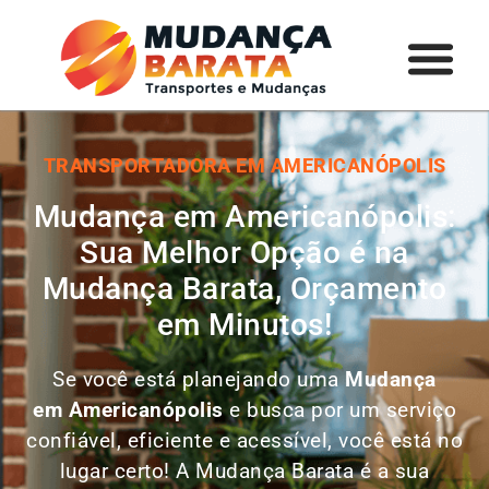
TRANSPORTADORA EM AMERICANÓPOLIS
Mudança em Americanópolis:
Sua Melhor Opção é na
Mudança Barata, Orçamento
em Minutos!
Se você está planejando uma
Mudança
em
Americanópolis
e busca por um serviço
confiável, eficiente e acessível, você está no
lugar certo! A Mudança Barata é a sua