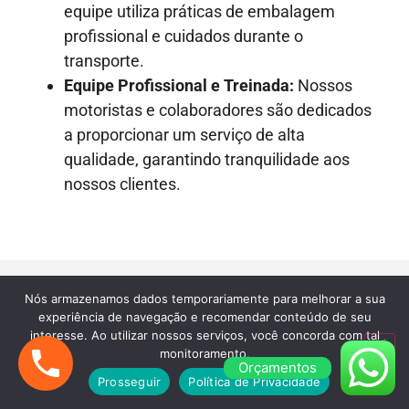
equipe utiliza práticas de embalagem
profissional e cuidados durante o
transporte.
Equipe Profissional e Treinada:
Nossos
motoristas e colaboradores são dedicados
a proporcionar um serviço de alta
qualidade, garantindo tranquilidade aos
nossos clientes.
Nós armazenamos dados temporariamente para melhorar a sua
experiência de navegação e recomendar conteúdo de seu
MUDANÇAS BARATA DE MÓVEIS EM SÃO
interesse. Ao utilizar nossos serviços, você concorda com tal
PAULO E GRANDE SP
monitoramento.
Orçamentos
Conheça nosso serviço
Prosseguir
Política de Privacidade