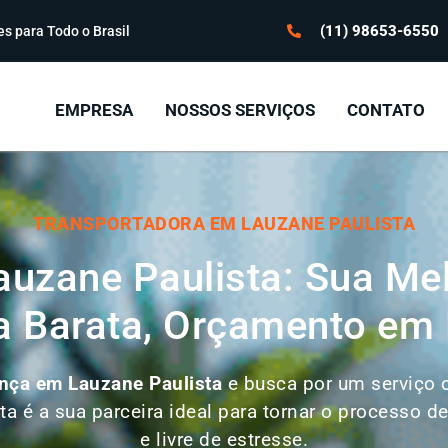
(11) 98653-6550
s para Todo o Brasil
EMPRESA
NOSSOS SERVIÇOS
CONTATO
TRANSPORTADORA EM LAUZANE PAULISTA
uzane Paulista: Sua Mel
 Barata, Orçamento em 
nça em
Lauzane Paulista
e busca por um serviço co
ta é a sua parceira ideal para tornar o processo 
e livre de estresse.