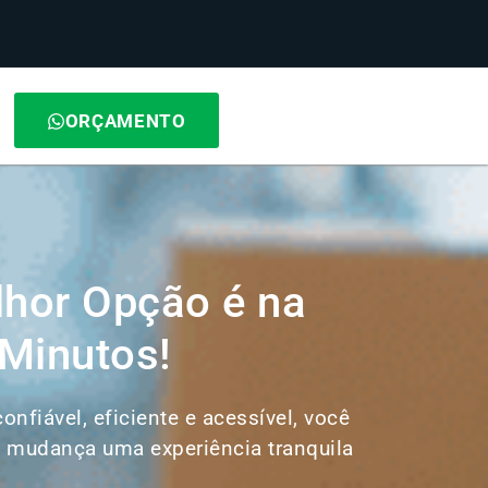
ORÇAMENTO
hor Opção é na
Minutos!
nfiável, eficiente e acessível, você
de mudança uma experiência tranquila