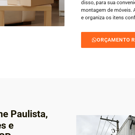
disso, para sua conven
montagem de móveis. Ao
e organiza os itens con
ORÇAMENTO R
e Paulista,
es e