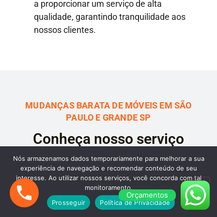
a proporcionar um serviço de alta
qualidade, garantindo tranquilidade aos
nossos clientes.
MUDANÇAS BARATA DE MÓVEIS EM SÃO
PAULO E GRANDE SP
Conheça nosso serviço
especializado em Carreto
Nós armazenamos dados temporariamente para melhorar a sua
experiência de navegação e recomendar conteúdo de seu
Barato de Móveis em São
interesse. Ao utilizar nossos serviços, você concorda com tal
monitoramento.
Paulo, Grande SP e Interior
Orçamentos
Prosseguir
Política de Privacidade