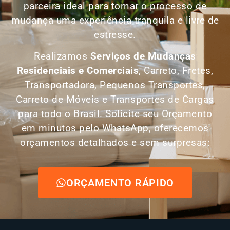
parceira ideal para tornar o processo de
mudança uma experiência tranquila e livre de
estresse.
Realizamos
Serviços de Mudanças
Residenciais e Comerciais
, Carreto, Fretes,
Transportadora, Pequenos Transportes,
Carreto de Móveis e Transportes de Cargas
para todo o Brasil. Solicite seu Orçamento
em minutos pelo WhatsApp, oferecemos
orçamentos detalhados e sem surpresas:
ORÇAMENTO RÁPIDO