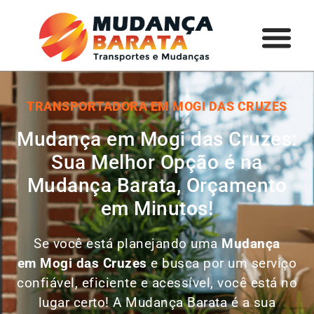
TRANSPORTADORA EM MOGI DAS CRUZES
Mudança em Mogi das Cruzes:
Sua Melhor Opção é na
Mudança Barata, Orçamento
em Minutos!
Se você está planejando uma
Mudança
em
Mogi das Cruzes
e busca por um serviço
confiável, eficiente e acessível, você está no
lugar certo! A Mudança Barata é a sua