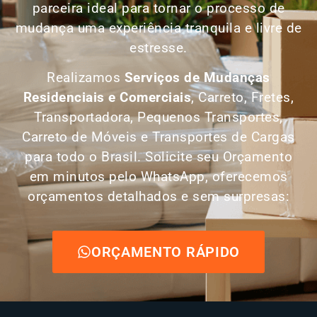
parceira ideal para tornar o processo de
mudança uma experiência tranquila e livre de
estresse.
Realizamos
Serviços de Mudanças
Residenciais e Comerciais
, Carreto, Fretes,
Transportadora, Pequenos Transportes,
Carreto de Móveis e Transportes de Cargas
para todo o Brasil. Solicite seu Orçamento
em minutos pelo WhatsApp, oferecemos
orçamentos detalhados e sem surpresas:
ORÇAMENTO RÁPIDO