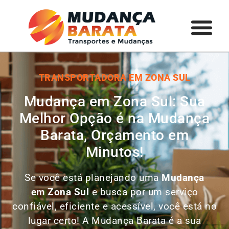
TRANSPORTADORA EM ZONA SUL
Mudança em Zona Sul: Sua
Melhor Opção é na Mudança
Barata, Orçamento em
Minutos!
Se você está planejando uma
Mudança
em
Zona Sul
e busca por um serviço
confiável, eficiente e acessível, você está no
lugar certo! A Mudança Barata é a sua