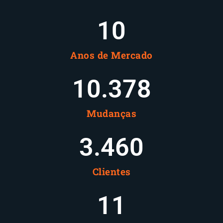
10
Anos de Mercado
10.378
Mudanças
3.460
Clientes
12