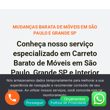
MUDANÇAS BARATA DE MÓVEIS EM SÃO
PAULO E GRANDE SP
Conheça nosso serviço
especializado em Carreto
Barato de Móveis em São
Paulo, Grande SP e Interior
Nós armazenamos dados temporariamente para melhorar a sua
experiência de navegação e recomendar conteúdo de seu
interesse. Ao utilizar nossos serviços, você concorda com tal
A Mudança Barata é a sua solução ideal
monitoramento.
Orçamentos
para
Carreto de Móveis
em São Paulo, oferecemos
Prosseguir
Política de Privacidade
serviços econômicos de frete de itens, como: