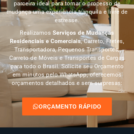
parceira ideal para tornar o processo de
mudança uma experiência tranquila e livre de
estresse.
Realizamos
Serviços de Mudanças
Residenciais e Comerciais
, Carreto, Fretes,
Transportadora, Pequenos Transportes,
Carreto de Móveis e Transportes de Cargas
para todo o Brasil. Solicite seu Orçamento
em minutos pelo WhatsApp, oferecemos
orçamentos detalhados e sem surpresas:
ORÇAMENTO RÁPIDO