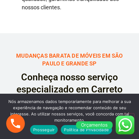
nossos clientes.
MUDANÇAS BARATA DE MÓVEIS EM SÃO
PAULO E GRANDE SP
Conheça nosso serviço
especializado em Carreto
Barato de Móveis em São
Nós armazenamos dados temporariamente para melhorar a sua
experiência de navegação e recomendar conteúdo de seu
Paulo, Grande SP e Interior
interesse. Ao utilizar nossos serviços, você concorda com tal
monitoramento.
Orçamentos
Prosseguir
Política de Privacidade
A Mudança Barata é a sua solução ideal