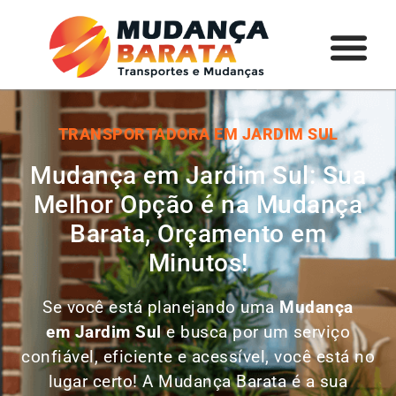
TRANSPORTADORA EM JARDIM SUL
Mudança em Jardim Sul: Sua
Melhor Opção é na Mudança
Barata, Orçamento em
Minutos!
Se você está planejando uma
Mudança
em
Jardim Sul
e busca por um serviço
confiável, eficiente e acessível, você está no
lugar certo! A Mudança Barata é a sua