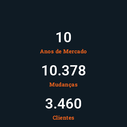
10
Anos de Mercado
10.378
Mudanças
3.460
Clientes