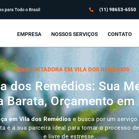
(11) 98653-6550
s para Todo o Brasil
EMPRESA
NOSSOS SERVIÇOS
CONTATO
TRANSPORTADORA EM VILA DOS REMÉDIOS
a dos Remédios: Sua Me
 Barata, Orçamento em 
nça em
Vila dos Remédios
e busca por um serviço c
ta é a sua parceira ideal para tornar o processo 
e livre de estresse.