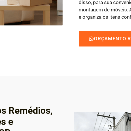
disso, para sua conven
montagem de móveis. Ao
e organiza os itens con
ORÇAMENTO R
os Remédios,
es e