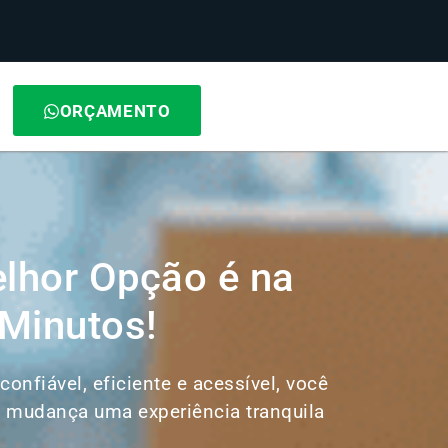
ORÇAMENTO
lhor Opção é na
Minutos!
onfiável, eficiente e acessível, você
de mudança uma experiência tranquila