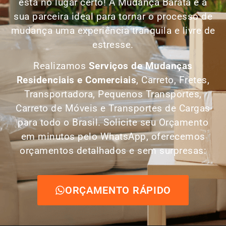
está no lugar certo! A Mudança Barata é a
sua parceira ideal para tornar o processo de
mudança uma experiência tranquila e livre de
estresse.
Realizamos
Serviços de Mudanças
Residenciais e Comerciais
, Carreto, Fretes,
Transportadora, Pequenos Transportes,
Carreto de Móveis e Transportes de Cargas
para todo o Brasil. Solicite seu Orçamento
em minutos pelo WhatsApp, oferecemos
orçamentos detalhados e sem surpresas:
ORÇAMENTO RÁPIDO