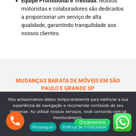
Equipe Profissional e Treinada:
Nossos
motoristas e colaboradores são dedicados
a proporcionar um serviço de alta
qualidade, garantindo tranquilidade aos
nossos clientes.
MUDANÇAS BARATA DE MÓVEIS EM SÃO
PAULO E GRANDE SP
Conheça nosso serviço
Nós armazenamos dados temporariamente para melhorar a sua
experiência de navegação e recomendar conteúdo de seu
especializado em Carreto
interesse. Ao utilizar nossos serviços, você concorda com tal
monitoramento.
Orçamentos
Barato de Móveis em São
Prosseguir
Política de Privacidade