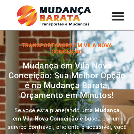
TRANSPORTADORA EM VILA NOVA
CONCEIÇÃO
Mudança em Vila Nova
Conceição: Sua Melhor Opção
é na Mudança Barata,
Orçamento em Minutos!
Se você está planejando uma
Mudança
em
Vila Nova Conceição
e busca por um
serviço confiável, eficiente e acessível, você